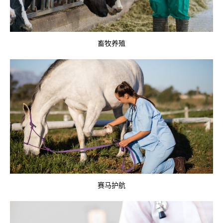
畜牧养殖
赛马护航