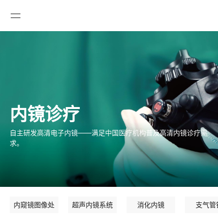

内镜诊疗
自主研发高清电子内镜­­——满足中国医疗机构普及高清内镜诊疗需
求。
内窥镜图像处
超声内镜系统
消化内镜
支气管
GLOBAL