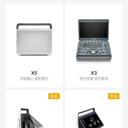
X5
X3
灵珑随心 睿影随行
轻巧灵便 游刃有余
新品
新品