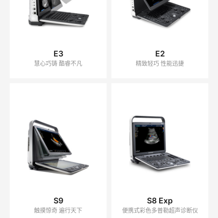
E3
E2
慧心巧铸 酷睿不凡
精致轻巧 性能迅捷
S9
S8 Exp
触摸惊奇 遍行天下
便携式彩色多普勒超声诊断仪